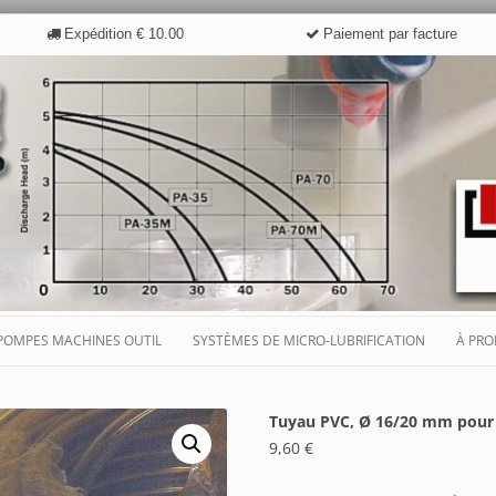
Expédition € 10.00
Paiement par facture
Aller
au
POMPES MACHINES OUTIL
SYSTÈMES DE MICRO-LUBRIFICATION
À PRO
contenu
NES OUTIL
POMPE ES-ES3
LES AVANTAGES DE LA MICRO-
FABR
LUBRIFICATION
Tuyau PVC, Ø 16/20 mm pour
MICRO-
POMPE ES-P
SYSTÈME DE MICRO-
TÉM
9,60
€
LUBRIFICATION TYPE S
DOMAINES D’APPLICATION
POMPE SA